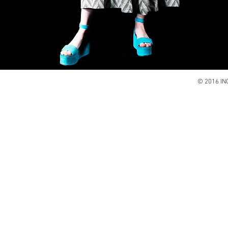
© 2016 I